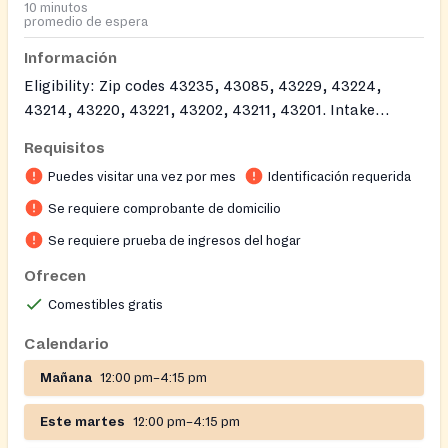
10 minutos
promedio de espera
Información
Eligibility: Zip codes 43235, 43085, 43229, 43224,
43214, 43220, 43221, 43202, 43211, 43201. Intake
Process: Walk in. Documents: Photo ID. Proof of income
Requisitos
and address. Clients can receive one full grocery shop
Puedes visitar una vez por mes
Identificación requerida
per month, or access produce distributions weekly.
Se requiere comprobante de domicilio
Se requiere prueba de ingresos del hogar
Ofrecen
Comestibles gratis
Calendario
Mañana
12:00 pm–4:15 pm
Este martes
12:00 pm–4:15 pm