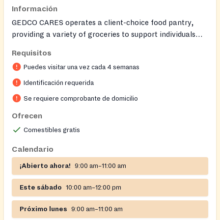
Información
GEDCO CARES operates a client-choice food pantry,
providing a variety of groceries to support individuals
and families. The pantry may also offer additional items
Requisitos
such as clothing, children's books, and other social
Puedes visitar una vez cada 4 semanas
services. Clients residing in zip codes 21212, 21218, or
21239 are eligible for regular service. Clients from other
Identificación requerida
zip codes may receive one-time service. Friendly staff are
Se requiere comprobante de domicilio
available to help clients find what they need.
Ofrecen
Comestibles gratis
Calendario
¡Abierto ahora!
9:00 am–11:00 am
Este sábado
10:00 am–12:00 pm
Próximo lunes
9:00 am–11:00 am