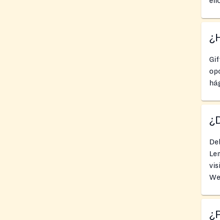
ell
¿
Gif
opc
há
¿
Deb
Le
vis
We
¿P