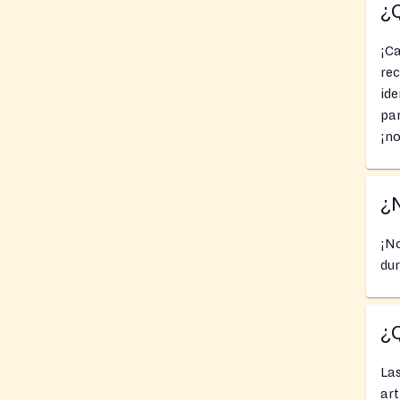
¿Q
¡Ca
rec
ide
par
¡no
¿N
¡No
dur
¿Q
Las
art