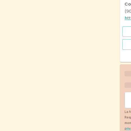
Co
(9
ht
La f
Res
mom
pri