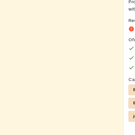
Pro
wit
and
Re
Foo
ava
Of
Ca