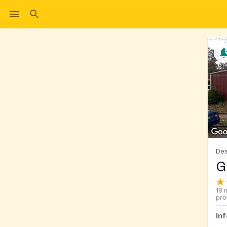
Des
G
18 
pro
In