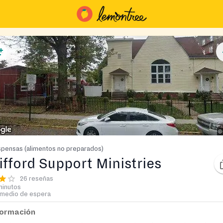
pensas (alimentos no preparados)
ifford Support Ministries
26 reseñas
minutos
medio de espera
formación