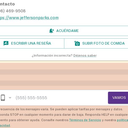
ntacto
08) 469-9508
tps://www.jeffersonparks.com
ACUÉRDAME
ESCRIBIR UNA RESEÑA
SUBIR FOTO DE COMIDA
¿Información incorrecta?
Déjenos saber
VAMOS
recuencia de los mensajes varía. Se pueden aplicar tarifas por mensajes y datos.
ponda STOP en cualquier momento para darse de baja. Responda HELP en cualquie
ento para obtener ayuda. Consulte nuestros
Términos de Servicio
y nuestra
polític
vacidad
.