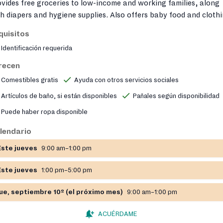
vides free groceries to low-income and working families, along
h diapers and hygiene supplies. Also offers baby food and clothi
 connects clients to SNAP benefits in partnership with Commun
quisitos
dBank of NJ; additional immigration and supportive services ar
Identificación requerida
ilable.
recen
Comestibles gratis
Ayuda con otros servicios sociales
Artículos de baño, si están disponibles
Pañales según disponibilidad
Puede haber ropa disponible
lendario
Este jueves
9:00 am–1:00 pm
Este jueves
1:00 pm–5:00 pm
jue, septiembre 10º (el próximo mes)
9:00 am–1:00 pm
ACUÉRDAME