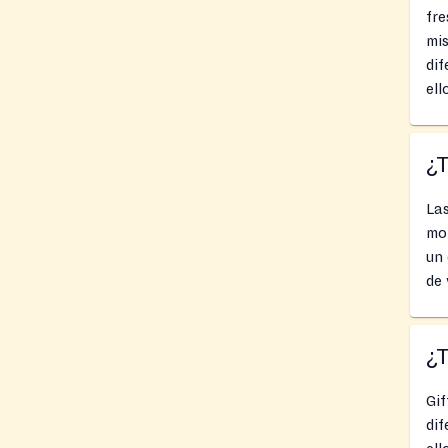
fre
mis
dif
ell
¿
Las
mom
un 
de 
¿
Gif
dif