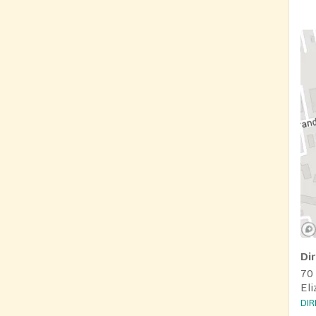
Di
70
El
DI