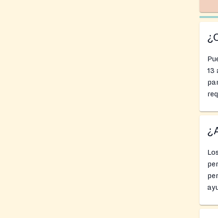
¿
Pue
13 
par
req
¿A
Los
pe
per
ayu