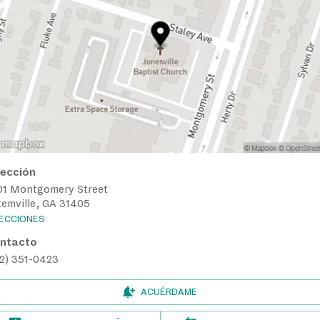
rección
01 Montgomery Street
temville, GA 31405
RECCIONES
ntacto
12) 351-0423
ACUÉRDAME