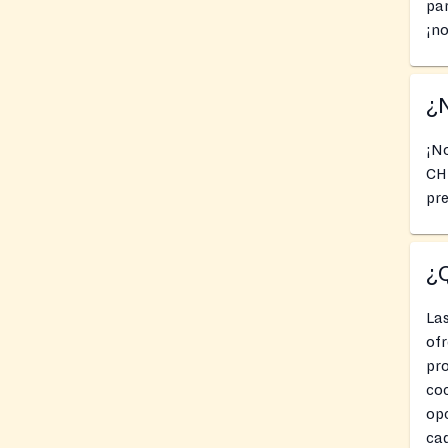
par
¡no
¿N
¡N
CHU
pre
¿Q
La
ofr
pro
coc
opc
cad