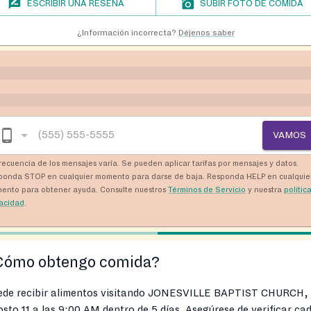
ESCRIBIR UNA RESEÑA
SUBIR FOTO DE COMIDA
¿Información incorrecta?
Déjenos saber
VAMOS
recuencia de los mensajes varía. Se pueden aplicar tarifas por mensajes y datos.
ponda STOP en cualquier momento para darse de baja. Responda HELP en cualquie
ento para obtener ayuda. Consulte nuestros
Términos de Servicio
y nuestra
polític
vacidad
.
Cómo obtengo comida?
ede recibir alimentos visitando JONESVILLE BAPTIST CHURCH,
sto 11 a las 9:00 AM dentro de 5 días. Asegúrese de verificar ca