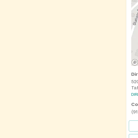
Di
52
Ta
DI
Co
(9