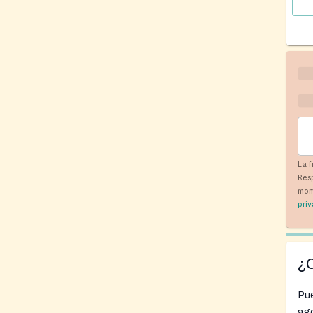
La f
Res
mom
pri
¿
Pu
ago