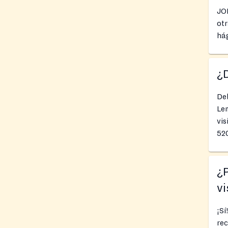
JO
otr
há
¿
Deb
Le
vi
52
¿P
vi
¡Sí
re