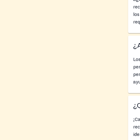
rec
lo
req
¿A
Los
pe
per
ayu
¿Q
¡Ca
rec
ide