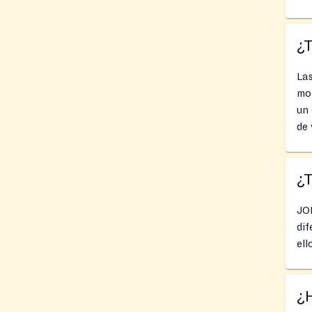
¿
Las
mom
un 
de 
¿
JO
dif
ell
¿