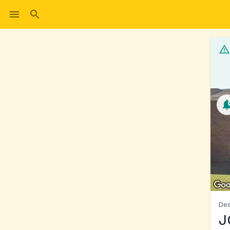
Des
J