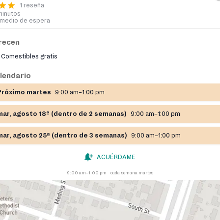
1 reseña
minutos
medio de espera
recen
Comestibles gratis
lendario
Próximo martes
9:00 am–1:00 pm
mar, agosto 18º (dentro de 2 semanas)
9:00 am–1:00 pm
mar, agosto 25º (dentro de 3 semanas)
9:00 am–1:00 pm
ACUÉRDAME
9:00 am–1:00 pm
cada semana martes