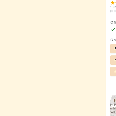
10 
pro
Of
Ca