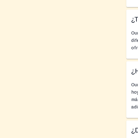
¿
Ou
dif
ofr
¿
Ou
hoy
má
adi
¿