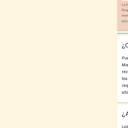
La f
Res
mom
pri
¿
Pue
Ma
rec
lo
req
abi
¿A
Los