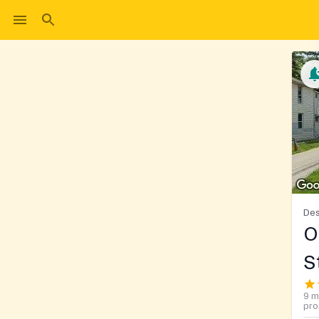
Des
O
S
9 m
pro