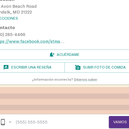
1 Avon Beach Road
ndalk, MD 21222
RECCIONES
ntacto
10) 285-4466
https://www.facebook.com/stmatthewdundalk
ACUÉRDAME
ESCRIBIR UNA RESEÑA
SUBIR FOTO DE COMIDA
¿Información incorrecta?
Déjenos saber
VAMOS