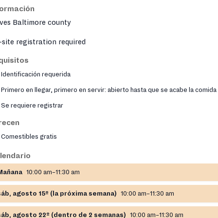
formación
ves Baltimore county
site registration required
quisitos
Identificación requerida
Primero en llegar, primero en servir: abierto hasta que se acabe la comida
Se requiere registrar
recen
Comestibles gratis
lendario
Mañana
10:00 am–11:30 am
sáb, agosto 15º (la próxima semana)
10:00 am–11:30 am
sáb, agosto 22º (dentro de 2 semanas)
10:00 am–11:30 am