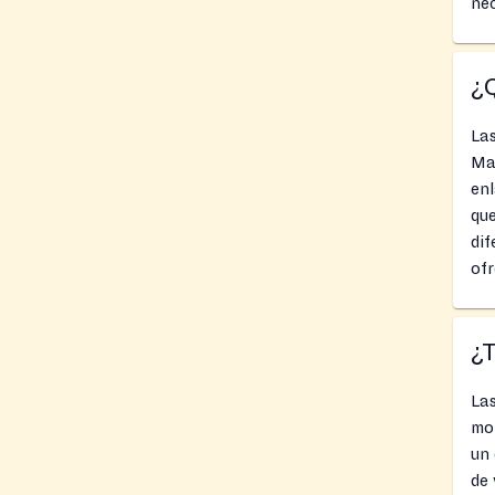
nec
¿Q
La
Ma
enl
que
dif
ofr
¿
Las
mom
un 
de 