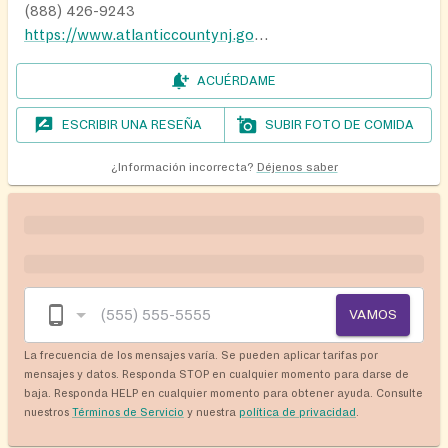
(888) 426-9243
https://www.atlanticcountynj.gov/government/county-departments/department-of-human-services/division-of-intergenerational-services
ACUÉRDAME
ESCRIBIR UNA RESEÑA
SUBIR FOTO DE COMIDA
¿Información incorrecta?
Déjenos saber
VAMOS
La frecuencia de los mensajes varía. Se pueden aplicar tarifas por
mensajes y datos. Responda STOP en cualquier momento para darse de
baja. Responda HELP en cualquier momento para obtener ayuda. Consulte
nuestros
Términos de Servicio
y nuestra
política de privacidad
.