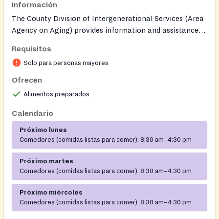
Información
The County Division of Intergenerational Services (Area
Agency on Aging) provides information and assistance
for older adults and caregivers, administering programs
Requisitos
such as senior nutrition, transportation, Medicare
Solo para personas mayores
counseling, caregiver support, dental referrals, and
home-repair assistance. Some services, including home-
Ofrecen
delivered meals, may be available.
Alimentos preparados
Calendario
Próximo lunes
Comedores (comidas listas para comer):
8:30 am–4:30 pm
Próximo martes
Comedores (comidas listas para comer):
8:30 am–4:30 pm
Próximo miércoles
Comedores (comidas listas para comer):
8:30 am–4:30 pm