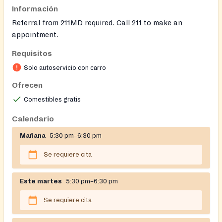
Información
Referral from 211MD required. Call 211 to make an
appointment.
Requisitos
Serves residents of 43224 zip code.
Solo autoservicio con carro
Ofrecen
Comestibles gratis
Calendario
Mañana
5:30 pm–6:30 pm
Se requiere cita
Este martes
5:30 pm–6:30 pm
Se requiere cita