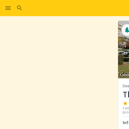
Des
T
1 m
pro
In