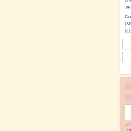
Me
DI
Co
(8
La f
Res