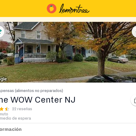
pensas (alimentos no preparados)
he WOW Center NJ
22 reseñas
inuto
medio de espera
formación