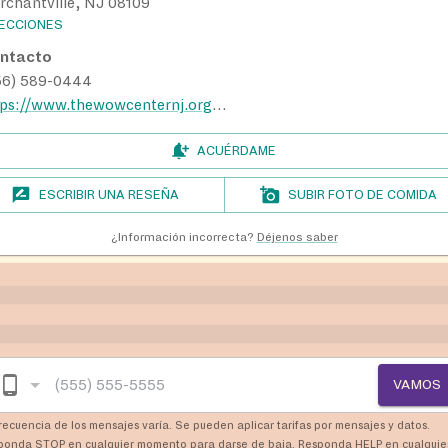
rchantville, NJ 08109
RECCIONES
ntacto
56) 589-0444
https://www.thewowcenternj.org/contact-us
ACUÉRDAME
ESCRIBIR UNA RESEÑA
SUBIR FOTO DE COMIDA
¿Información incorrecta?
Déjenos saber
VAMOS
recuencia de los mensajes varía. Se pueden aplicar tarifas por mensajes y datos.
ponda STOP en cualquier momento para darse de baja. Responda HELP en cualquie