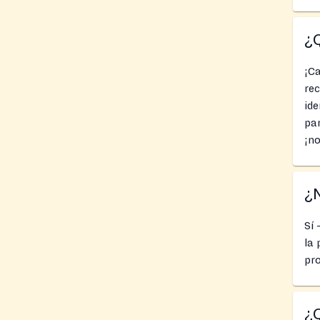
¿Q
¡Ca
rec
ide
par
¡no
¿N
Sí 
la 
pro
¿Q