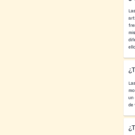
La
art
fre
mis
dif
ell
¿
Las
mom
un 
de 
¿