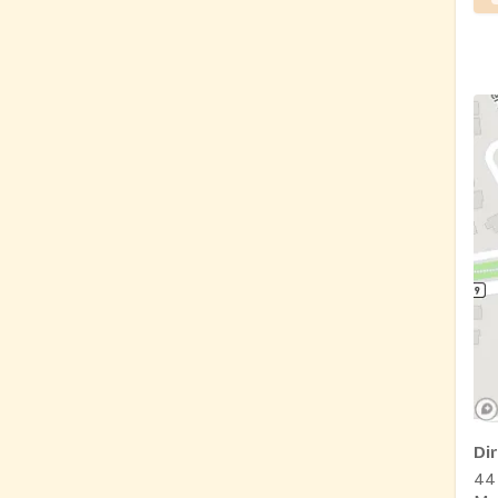
Di
44