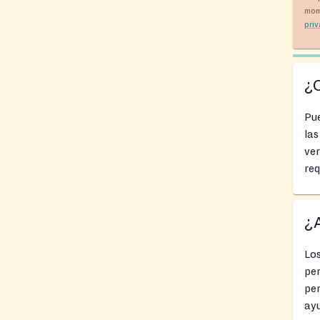
mom
pri
¿
Pu
las
ver
req
¿A
Los
pe
per
ayu