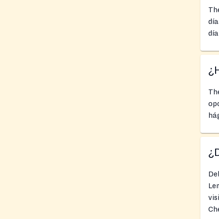
Th
día
día
¿
Th
opc
há
¿
Deb
Le
vi
Ch