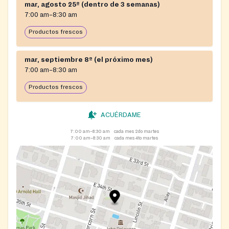
mar, agosto 25º (dentro de 3 semanas)
from the surrounding neighborhood. Volunteers are
7:00 am–8:30 am
welcome to help pack and distribute bags.
Productos frescos
mar, septiembre 8º (el próximo mes)
7:00 am–8:30 am
Productos frescos
ACUÉRDAME
7:00 am–8:30 am
cada mes 2do martes
7:00 am–8:30 am
cada mes 4to martes