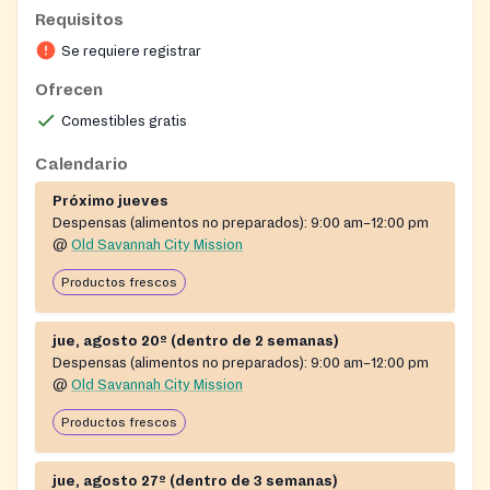
pantry staples to low-income households in Savannah.
Requisitos
Each box provides eight meals to help families put
Se requiere registrar
healthy food on their tables when children are not
receiving school meals. Distribution is open to anyone
Ofrecen
in need and operates as part of the Mission's broader
Comestibles gratis
ministry serving people experiencing hunger,
homelessness, and addiction in the Savannah
Calendario
community.
Próximo jueves
Despensas (alimentos no preparados):
9:00 am–12:00 pm
@
Old Savannah City Mission
Productos frescos
jue, agosto 20º (dentro de 2 semanas)
Despensas (alimentos no preparados):
9:00 am–12:00 pm
@
Old Savannah City Mission
Productos frescos
jue, agosto 27º (dentro de 3 semanas)