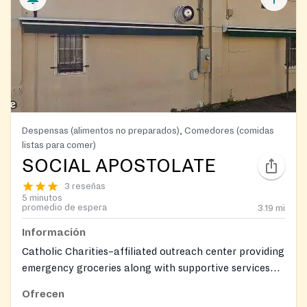
Despensas (alimentos no preparados), Comedores (comidas
listas para comer)
SOCIAL APOSTOLATE
3 reseñas
5 minutos
promedio de espera
3.19
mi
Información
Catholic Charities–affiliated outreach center providing
emergency groceries along with supportive services
such as clothing assistance (in defined circumstances),
Ofrecen
baby items, help obtaining birth certificates and