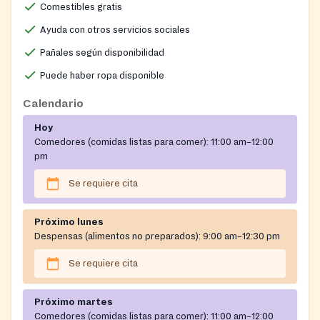
Comestibles gratis
Georgia IDs, employment assistance (IDs,
computer/printing, work clothing, transportation),
Ayuda con otros servicios sociales
basic health supports (nurse’s clinic,
Pañales según disponibilidad
devices/equipment, transportation to appointments),
Puede haber ropa disponible
and emergency prescription assistance.
Calendario
Hoy
Comedores (comidas listas para comer):
11:00 am–12:00
pm
Se requiere cita
Próximo lunes
Despensas (alimentos no preparados):
9:00 am–12:30 pm
Se requiere cita
Próximo martes
Comedores (comidas listas para comer):
11:00 am–12:00