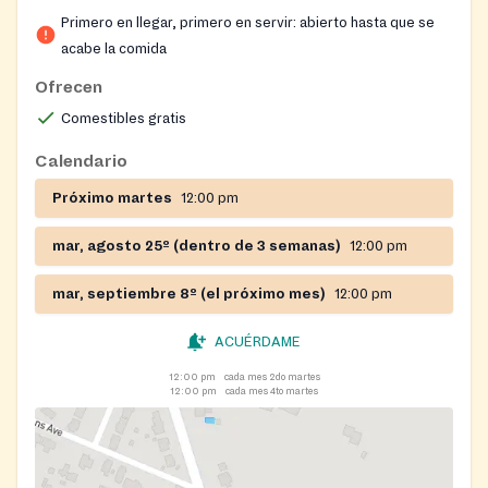
experiencing food insecurity. The pantry serves on a
Primero en llegar, primero en servir: abierto hasta que se
first-come, first-served basis with limited capacity
acabe la comida
each distribution day.
Ofrecen
Comestibles gratis
Calendario
Próximo martes
12:00 pm
mar, agosto 25º (dentro de 3 semanas)
12:00 pm
mar, septiembre 8º (el próximo mes)
12:00 pm
ACUÉRDAME
12:00 pm
cada mes 2do martes
12:00 pm
cada mes 4to martes