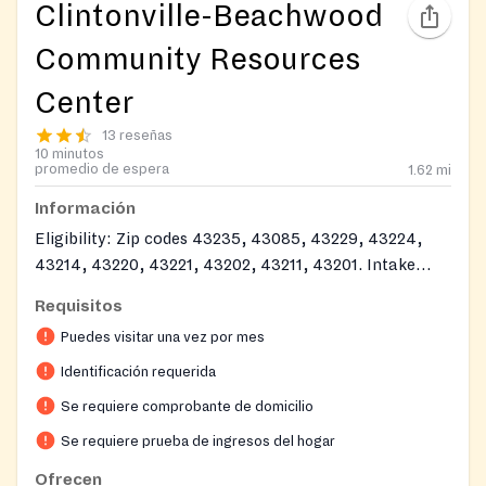
Clintonville-Beachwood
Community Resources
Center
13 reseñas
10 minutos
promedio de espera
1.62
mi
Información
Eligibility: Zip codes 43235, 43085, 43229, 43224,
43214, 43220, 43221, 43202, 43211, 43201. Intake
Process: Walk in. Documents: Photo ID. Proof of
Requisitos
income and address. Clients can receive one full
Puedes visitar una vez por mes
grocery shop per month, or access produce
distributions weekly.
Identificación requerida
Se requiere comprobante de domicilio
Se requiere prueba de ingresos del hogar
Ofrecen