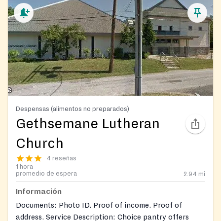
Despensas (alimentos no preparados)
Gethsemane Lutheran
Church
4 reseñas
1 hora
promedio de espera
2.94
mi
Información
Documents: Photo ID. Proof of income. Proof of
address. Service Description: Choice pantry offers