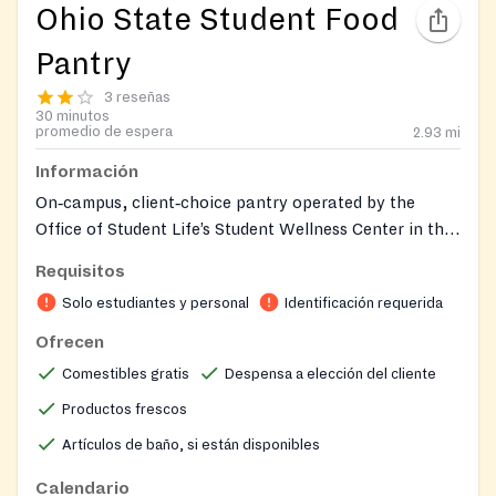
Ohio State Student Food
Pantry
3 reseñas
30 minutos
promedio de espera
2.93
mi
Información
On‑campus, client‑choice pantry operated by the
Office of Student Life’s Student Wellness Center in the
Monda Student Resource Center. It provides free
Requisitos
groceries—including fresh produce, pantry staples,
Solo estudiantes y personal
Identificación requerida
meat and dairy, and personal‑care items—to Ohio
State students. Orders are placed via PantrySoft for
Ofrecen
pickup 6‑48 hours in advance, with limited same‑day
Comestibles gratis
Despensa a elección del cliente
drop‑ins during operating hours. The pantry follows
Productos frescos
university holiday schedules and adjusts hours between
semesters.
Artículos de baño, si están disponibles
Calendario