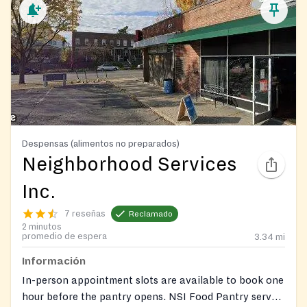
Despensas (alimentos no preparados)
Neighborhood Services
Inc.
7 reseñas
Reclamado
2 minutos
promedio de espera
3.34
mi
Información
In-person appointment slots are available to book one
hour before the pantry opens. NSI Food Pantry serves