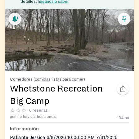
detalles,
háganoslo saber
.
Comedores (comidas listas para comer)
Whetstone Recreation
Big Camp
0 reseñas
aún no hay calificaciones
1.34
mi
Información
Pallante Jessica 6/8/2026 10:00:00 AM 7/31/2026