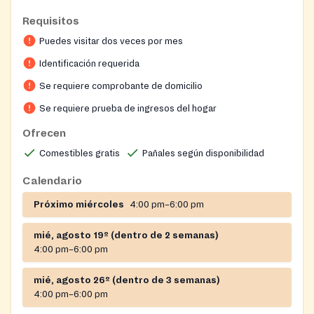
three to 10 day supply, twice a month. Fresh produce
Requisitos
available every Wed. A hot meal is also available every
Puedes visitar dos veces por mes
Wed. evening. Can meet special dietary needs such as
low sodium, diabetic and religious dietary restrictions.
Identificación requerida
Formula and baby foods may be available.
Se requiere comprobante de domicilio
**Eligibility: Those who live in the zip codes 43214,
Se requiere prueba de ingresos del hogar
43220, 43221, 43229 and 43202. Service frequency is
Ofrecen
on a case-by-case basis. Will serve those outside of zip
Comestibles gratis
Pañales según disponibilidad
codes only once.
Calendario
Intake Process: Walk-in and/or drive thru (Volunteer
will come to car.)
Próximo miércoles
4:00 pm–6:00 pm
**Documents: Photo ID, proof of income, proof of
mié, agosto 19º (dentro de 2 semanas)
address.
4:00 pm–6:00 pm
mié, agosto 26º (dentro de 3 semanas)
4:00 pm–6:00 pm