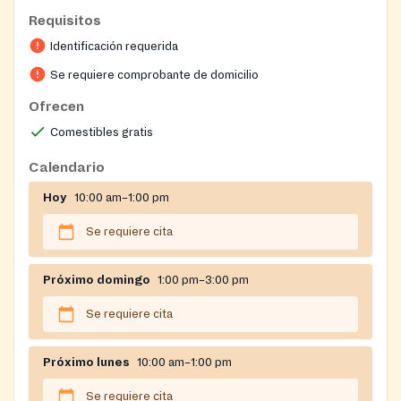
the following zip codes: 43201, 43202, 43210, 43211,
Requisitos
43212, 43219, 43220, 43221, 43224, and 43229 twice
Identificación requerida
per month. All other Franklin County zip codes may
shop once per year.
Se requiere comprobante de domicilio
Ofrecen
Comestibles gratis
Calendario
Hoy
10:00 am–1:00 pm
Se requiere cita
Próximo domingo
1:00 pm–3:00 pm
Se requiere cita
Próximo lunes
10:00 am–1:00 pm
Se requiere cita