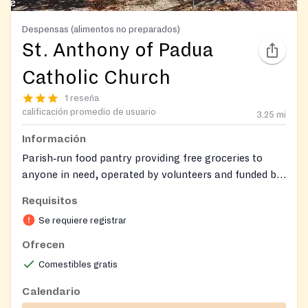
Despensas (alimentos no preparados)
St. Anthony of Padua
Catholic Church
1 reseña
calificación promedio de usuario
3.25
mi
Información
Parish‑run food pantry providing free groceries to
anyone in need, operated by volunteers and funded by
donations; also offers limited emergency financial
Requisitos
assistance when funds permit.
Se requiere registrar
Ofrecen
Comestibles gratis
Calendario