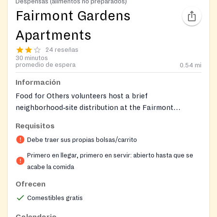
Despensas (alimentos no preparados)
Fairmont Gardens
Apartments
24 reseñas
30 minutos
promedio de espera
0.54
mi
Información
Food for Others volunteers host a brief
neighborhood‑site distribution at the Fairmont
Gardens Apartments parking area that provides
Requisitos
supplemental groceries to anyone in need.
Debe traer sus propias bolsas/carrito
Primero en llegar, primero en servir: abierto hasta que se
acabe la comida
Ofrecen
Comestibles gratis