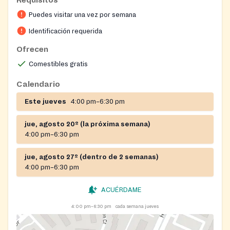
including fresh produce, milk, bread, and shelf‑stable
Puedes visitar una vez por semana
items, plus monthly distributions of diapers, personal
hygiene items, and a children’s clothing closet.
Identificación requerida
Ofrecen
Comestibles gratis
Calendario
Este jueves
4:00 pm–6:30 pm
jue, agosto 20º (la próxima semana)
4:00 pm–6:30 pm
jue, agosto 27º (dentro de 2 semanas)
4:00 pm–6:30 pm
ACUÉRDAME
4:00 pm–6:30 pm
cada semana jueves