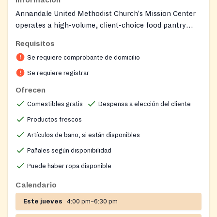
Annandale United Methodist Church's Mission Center
operates a high-volume, client-choice food pantry
serving over 350 families each week. Groceries include
Requisitos
fresh produce, milk, bread, and shelf-stable items,
Se requiere comprobante de domicilio
sourced from donations, local grocery stores, farmers
markets, and purchased supplies. The Mission Center
Se requiere registrar
also distributes diapers, feminine hygiene products,
Ofrecen
and children's clothing through its Clothing and
Comestibles gratis
Despensa a elección del cliente
Personal Product Ministry, and offers twice-monthly
burrito distributions. Visitors from outside the 22003
Productos frescos
zip code receive an emergency bag of food with
Artículos de baño, si están disponibles
referrals to other Fairfax County food sites. The
Pañales según disponibilidad
Mission Center campus additionally hosts a free
children's wellness clinic, a community garden, and
Puede haber ropa disponible
ESL classes for parents.
Calendario
Este jueves
4:00 pm–6:30 pm