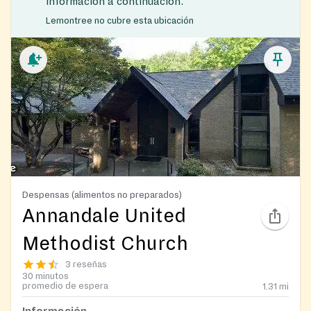
información a continuación.
Lemontree no cubre esta ubicación
Despensas (alimentos no preparados)
Annandale United
Methodist Church
3 reseñas
30 minutos
promedio de espera
1.31
mi
Información