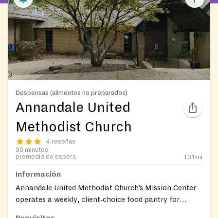
Despensas (alimentos no preparados)
Annandale United
Methodist Church
4 reseñas
30 minutos
promedio de espera
1.31
mi
Información
Annandale United Methodist Church’s Mission Center
operates a weekly, client‑choice food pantry for
Annandale (22003) residents, providing groceries
Requisitos