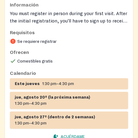
Información
You must register in person during your first visit. After
the initial registration, you'll have to sign up to receive
food the following week to ensure they have enough
Requisitos
for everyone. On-site registration required. TEFAP
Se requiere registrar
Auto-Eligibility: SNAP, TANF, Medicaid, SSI. TEFAP
Income Requirements: VA TEFAP Income
Ofrecen
Requirements.
Comestibles gratis
Calendario
Este jueves
1:30 pm–4:30 pm
jue, agosto 20º (la próxima semana)
1:30 pm–4:30 pm
jue, agosto 27º (dentro de 2 semanas)
1:30 pm–4:30 pm
ACUÉRDAME