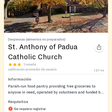
Despensas (alimentos no preparados)
St. Anthony of Padua
Catholic Church
1 reseña
calificación promedio de usuario
1.97
mi
Información
Parish‑run food pantry providing free groceries to
anyone in need, operated by volunteers and funded by
donations; also offers limited emergency financial
Requisitos
assistance when funds permit.
Se requiere registrar