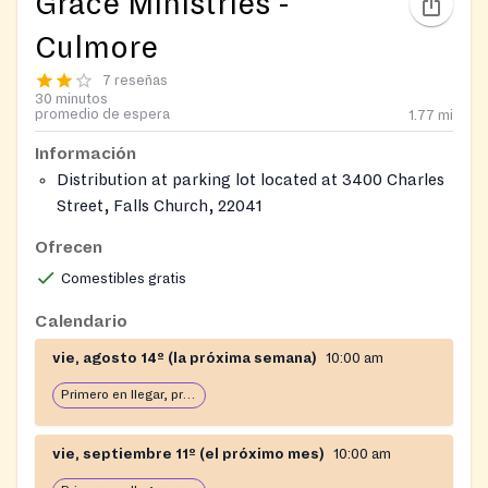
Grace Ministries -
Culmore
7 reseñas
30 minutos
promedio de espera
1.77
mi
Información
Distribution at parking lot located at 3400 Charles
Street, Falls Church, 22041
Black beans and rice for emergencies, can be
Ofrecen
claimed when church is open M, W, F from 10am to
Comestibles gratis
2pm.
Calendario
vie, agosto 14º (la próxima semana)
10:00 am
Primero en llegar, primero en servir: abierto hasta que se acabe la comida
vie, septiembre 11º (el próximo mes)
10:00 am